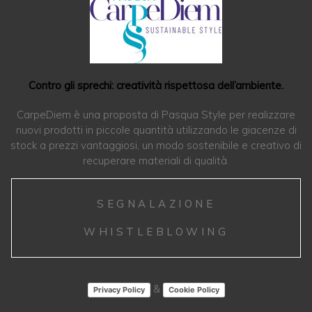
Contro gli sprechi: creatività rispettosa dell’ambiente.
CarpeDiem è una proposta di Pasqua Style per realizzare
nuovi prodotti in piccole quantità utilizzando le giacenze di
stock a prezzi vantaggiosi, un modo sostenibile e creativo di
recuperare materiali di qualità.
SEGNALAZIONE
WHISTLEBLOWING
&
Privacy Policy
Cookie Policy