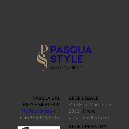
PASQUA SRL
SEDE LEGALE
PIZZI E MERLETTI
Via Mauro Macchi, 75
info@pasquastyle.it
20124
Milano
Tel:+39 0984/937182
pi / cf: 02835510781
SEDE OPERATIVA