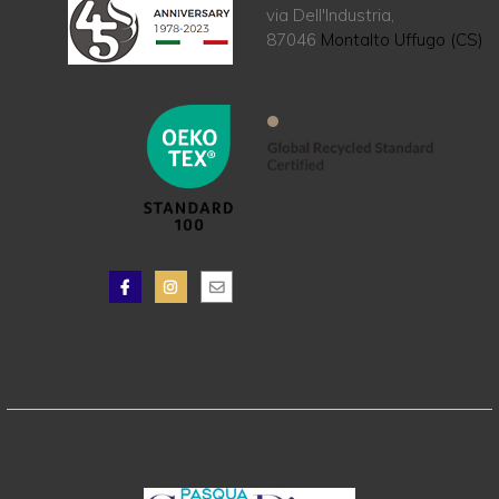
via Dell'Industria,
87046
Montalto Uffugo (CS)